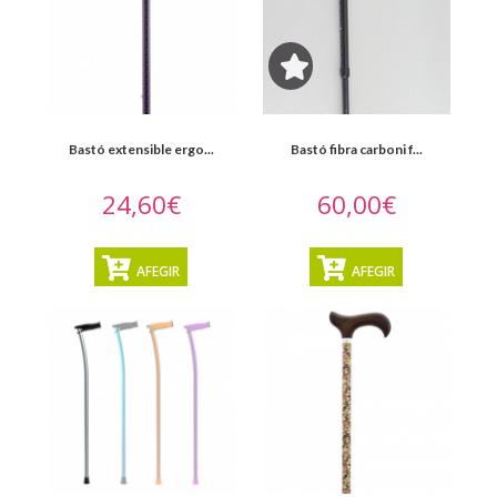
Ortopèdia
CATÀLEG
SERVEIS
Bastó extensible ergo...
Bastó fibra carboni f...
Lloguer
24,60€
60,00€
Espai
AFEGIR
AFEGIR
Lloret
Salut
Promocions
Blog