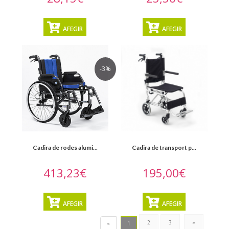
AFEGIR
AFEGIR
-3%
Cadira de rodes alumi...
Cadira de transport p...
413,23€
195,00€
AFEGIR
AFEGIR
2
3
»
«
1