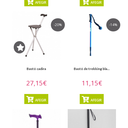
AFEGIR
AFEGIR
Ajudes
pel
trasllat
-20%
-14%
i
la
transferència
Ajudes
per
Bastó cadira
Bastó de trekking bla...
la
llar
27,15€
11,15€
Barrets
oncològics
AFEGIR
AFEGIR
MOSTRAR
TOT