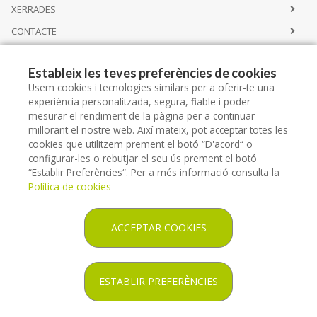
XERRADES
CONTACTE
Estableix les teves preferències de cookies
Serveis
Usem cookies i tecnologies similars per a oferir-te una
experiència personalitzada, segura, fiable i poder
mesurar el rendiment de la pàgina per a continuar
CATÀLEG SERVEIS
millorant el nostre web. Així mateix, pot acceptar totes les
LLOGUER
cookies que utilitzem prement el botó “D'acord“ o
configurar-les o rebutjar el seu ús prement el botó
ESPAI LLORET SALUT
“Establir Preferències“. Per a més informació consulta la
Política de cookies
ACCEPTAR COOKIES
Copyright © 2026 ORTOPEDIA LLORET SALUT -
Diseño web
- Farmaoffice
ESTABLIR PREFERÈNCIES
Política legal
Política de privacitat