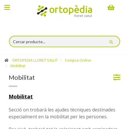
×
Compra
online
Categories
Mobilitat
ORTOPEDIA LLORET SALUT
Compra Online
Mobilitat
Cadires
Mobilitat
de
rodes
Mobilitat
Cadires
elèctriques
Secció on trobarà les ajudes tècniques destinades
especialment en la mobilitat per les persones.
Caminadors
/