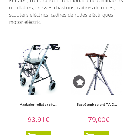
Per això, trobarà tot lo relacionat amb caminadors
Rollators
o rollators, crosses i bastons, cadires de rodes,
scooters elèctrics, cadires de rodes elèctriques,
Coixins
motor elèctric.
antiescares
Conteres
i
accesoris
Crosses
i
bastons
Scooters
elèctrics
Andador rollator silv...
Bastó amb seient TA D...
Ajudes
93,91€
179,00€
pel
bany