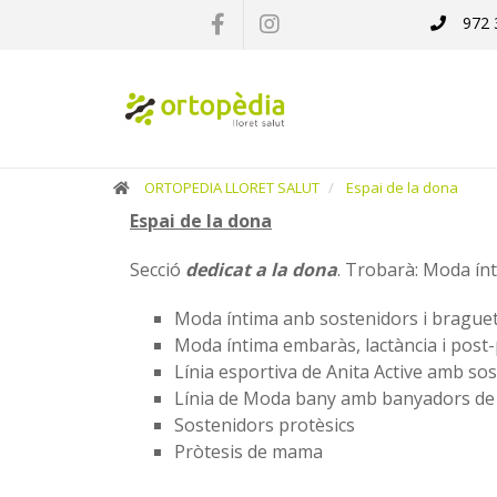
972 
×
Compra
online
Ortopèdia
ORTOPEDIA LLORET SALUT
Espai de la dona
Espai de la dona
CATÀLEG
Secció
dedicat a la dona
. Trobarà: Moda ín
SERVEIS
Moda íntima anb sostenidors i braguet
Lloguer
Moda íntima embaràs, lactància i post
Línia esportiva de Anita Active amb sos
Línia de Moda bany amb banyadors de
Espai
Sostenidors protèsics
Lloret
Pròtesis de mama
Salut