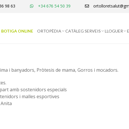
36 98 63
+34 676 54 50 39
ortolloretsalut@gm
BOTIGA ONLINE
ORTOPÈDIA
CATÀLEG SERVEIS
LLOGUER
tima i banyadors, Pròtesis de mama, Gorros i mocadors.
es.
-part amb sostenidors especials
tenidors i malles esportives
 Anita