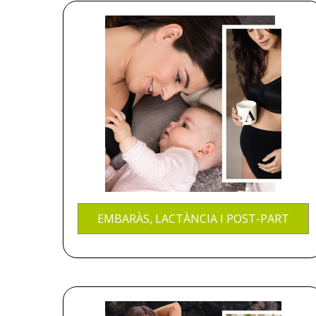
Promocions
Blog
EMBARÀS, LACTÀNCIA I POST-PART