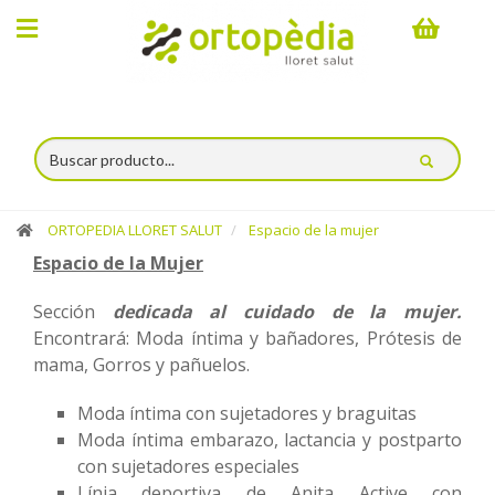
×
Compra
online
Ortopedia
ORTOPEDIA LLORET SALUT
Espacio de la mujer
Catálogo
Espacio de la Mujer
Servicios
Sección
dedicada al cuidado de la mujer.
Encontrará: Moda íntima y bañadores, Prótesis de
Alquiler
mama, Gorros y pañuelos.
Espacio
Moda íntima con sujetadores y braguitas
Lloret
Moda íntima embarazo, lactancia y postparto
con sujetadores especiales
Salut
Línia deportiva de Anita Active con