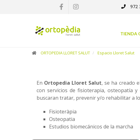
972 
×
Compra
TIENDA 
online
Ortopedia
ORTOPEDIA LLORET SALUT
Espacio Lloret Salut
Catálogo
Servicios
En
Ortopedia Lloret Salut
, se ha creado e
con servicios de fisioterapia, osteopatía 
Alquiler
buscaran tratar, prevenir y/o rehabilitar a l
Fisioteràpia
Espacio
Osteopatia
Lloret
Estudios biomecánicos de la marcha
Salut