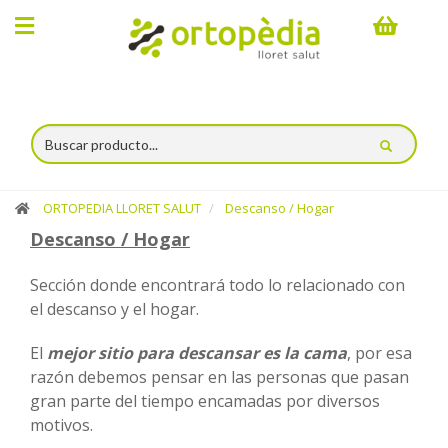
×
Compra
online
Ortopedia
ORTOPEDIA LLORET SALUT
Descanso / Hogar
Catálogo
Descanso / Hogar
Servicios
Sección donde encontrará todo lo relacionado con
Alquiler
el descanso y el hogar.
El
mejor sitio para descansar es la cama
, por esa
Espacio
razón debemos pensar en las personas que pasan
Lloret
gran parte del tiempo encamadas por diversos
motivos.
Salut