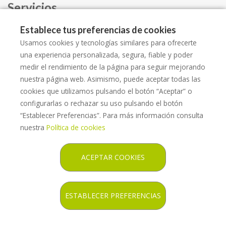
Servicios
Establece tus preferencias de cookies
CATÁLOGO SERVICIOS
Usamos cookies y tecnologías similares para ofrecerte
ALQUILER
una experiencia personalizada, segura, fiable y poder
medir el rendimiento de la página para seguir mejorando
ESPACIO LLORET SALUT
nuestra página web. Asimismo, puede aceptar todas las
cookies que utilizamos pulsando el botón “Aceptar” o
configurarlas o rechazar su uso pulsando el botón
“Establecer Preferencias”. Para más información consulta
nuestra
Política de cookies
Copyright © 2026 ORTOPEDIA LLORET SALUT -
Diseño web
- Farmaoffice
ACEPTAR COOKIES
Política legal
Política de privacidad
Política de cookies
ESTABLECER PREFERENCIAS
Política de ventas