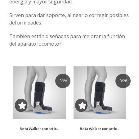
energía y mayor seguridad.
Fajas
Sirven para dar soporte, alinear o corregir posibles
Férulas
deformidades.
de
También están diseñadas para mejorar la función
dedos
del aparato locomotor.
Muñequeras
Musleras
y
perneras
-39%
-39%
Ortesis
de
Hombros
Ortesis
Pie
Bota Walker con artic...
Bota Walker con artic...
/