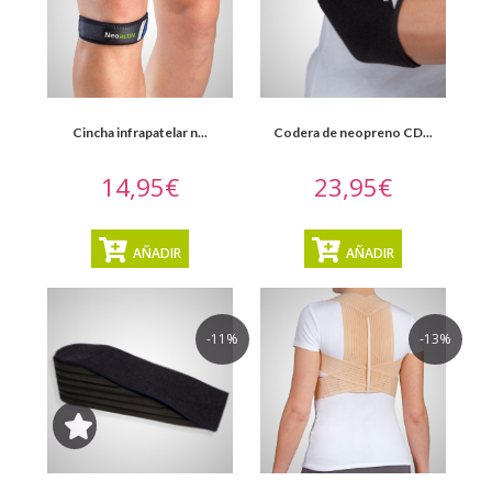
Cincha infrapatelar n...
Codera de neopreno CD...
14,95€
23,95€
AÑADIR
AÑADIR
-11%
-13%