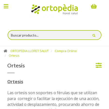
×
Compra
online
Categorías
Ortesis
ORTOPEDIA LLORET SALUT
Compra Online
Ortesis
Botas
Ortesis
Walkers
Coderas
Ortesis
Espaldilleras
Las ortesis son soportes o férulas que se utilizan
-
para
corregir o facilitar la ejecución de una acción,
Corrección
actividad o desplazamiento, procurando ahorro de
postural