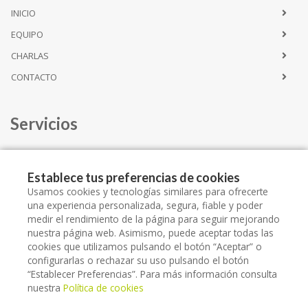
INICIO
EQUIPO
CHARLAS
CONTACTO
Servicios
CATÁLOGO SERVICIOS
Establece tus preferencias de cookies
ALQUILER
Usamos cookies y tecnologías similares para ofrecerte
una experiencia personalizada, segura, fiable y poder
ESPACIO LLORET SALUT
medir el rendimiento de la página para seguir mejorando
nuestra página web. Asimismo, puede aceptar todas las
cookies que utilizamos pulsando el botón “Aceptar” o
configurarlas o rechazar su uso pulsando el botón
“Establecer Preferencias”. Para más información consulta
nuestra
Política de cookies
Copyright © 2026 ORTOPEDIA LLORET SALUT -
Diseño web
- Farmaoffice