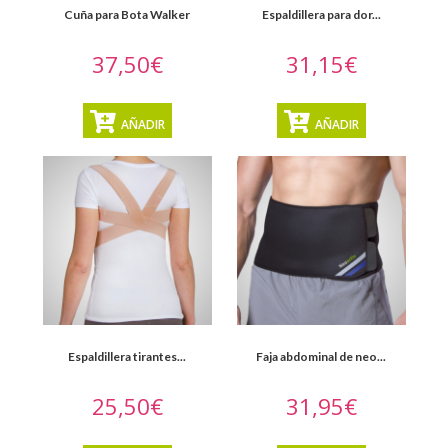
Cuña para Bota Walker
Espaldillera para dor...
37,50€
31,15€
AÑADIR
AÑADIR
Espaldillera tirantes...
Faja abdominal de neo...
25,50€
31,95€