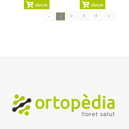
AÑADIR
AÑADIR
2
3
4
»
«
1