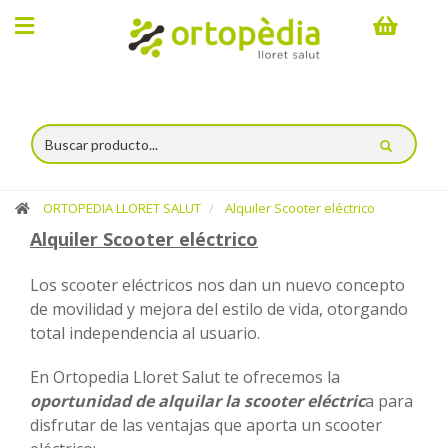
×
Compra
online
Ortopedia
ORTOPEDIA LLORET SALUT
Alquiler Scooter eléctrico
Catálogo
Alquiler Scooter eléctrico
Servicios
Los scooter eléctricos nos dan un nuevo concepto
Alquiler
de movilidad y mejora del estilo de vida, otorgando
total independencia al usuario.
Espacio
En Ortopedia Lloret Salut te ofrecemos la
Lloret
oportunidad de alquilar la scooter eléctric
a para
disfrutar de las ventajas que aporta un scooter
Salut