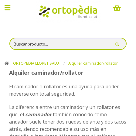
×
Compra
online
Ortopedia
ORTOPEDIA LLORET SALUT
Alquiler caminador/rollator
Catálogo
Alquiler caminador/rollator
Servicios
El caminador o rollator es una ayuda para poder
Alquiler
moverse con total seguridad.
La diferencia entre un caminador y un rollator es
Espacio
que, el
caminador
también conocido como
Lloret
andador suele tener dos ruedas delante y dos tacos
atrás, siendo recomendable su uso más en
Salut