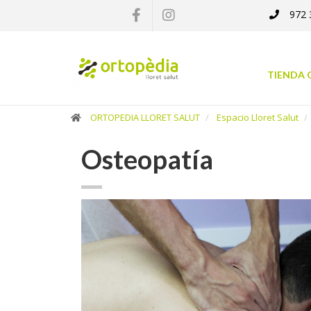
972 
×
Compra
TIENDA 
online
Ortopedia
ORTOPEDIA LLORET SALUT
Espacio Lloret Salut
Osteopatía
Catálogo
Servicios
Alquiler
Espacio
Lloret
Salut