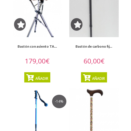
Catálogo
Servicios
Alquiler
Espacio
Bastón con asiento TA...
Bastón de carbono fij...
Lloret
179,00€
60,00€
Salut
AÑADIR
AÑADIR
Promociones
Blog
-14%