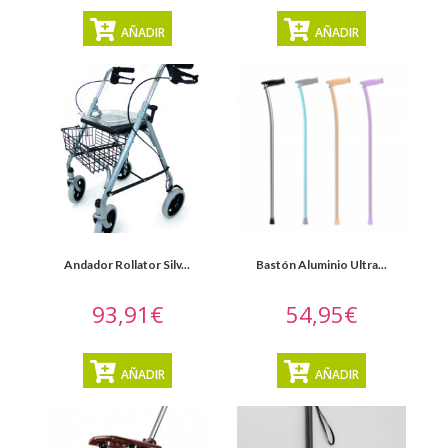
para
el
AÑADIR
AÑADIR
baño
Ayudas
para
el
traslado
y
la
transferencia
Andador Rollator Silv...
Bastón Aluminio Ultra...
Calzado
93,91€
54,95€
MOSTRAR
TODO
AÑADIR
AÑADIR
Ortopedia