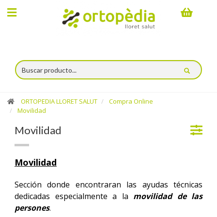
×
Compra
online
Categorías
Movilidad
ORTOPEDIA LLORET SALUT
Compra Online
Movilidad
Andadores
Movilidad
/
Rollators
Movilidad
Cojines
antiescaras
Sección donde encontraran las ayudas técnicas
dedicadas especialmente a la
movilidad de las
Conteras
persones
.
y