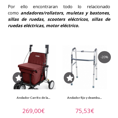
accesorios
Por ello encontraran todo lo relacionado
como
andadores/rollators, muletas y bastones,
Muletas
sillas de ruedas, scooters eléctricos, sillas de
y
ruedas eléctricas, motor eléctrico.
bastones
Scooters
eléctricos
Sillas
-20%
de
ruedas
Sillas
eléctricas
Andador Carrito de la...
Andador fijo y deambu...
Alquiler
269,00€
75,53€
Ayudas