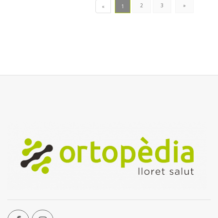
2
3
»
«
1